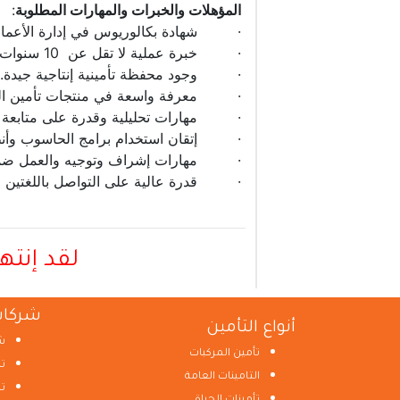
المؤهلات والخبرات والمهارات المطلوبة
:
· شهادة بكالوريوس في إدارة الأعمال أو
· خبرة عملية لا تقل عن 10 سنوات في مجال التأمين وفي مناصب اشرافية .
· وجود محفظة تأمينية إنتاجية جيدة.
· معرفة واسعة في منتجات تأمين المركب
· مهارات تحليلية وقدرة على متابعة الأد
· إتقان استخدام برامج الحاسوب وأنظم
· مهارات إشراف وتوجيه والعمل ضم
· قدرة عالية على التواصل باللغتين العر
لقد إنته
شركات
أنواع التأمين
ش
تأمين المركبات
ت
التامينات العامة
ت