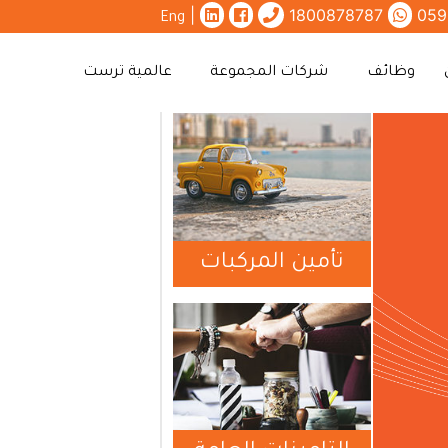
|
1800878787
059
Eng
وظائف
شركات المجموعة
عالمية ترست
تأمين المركبات