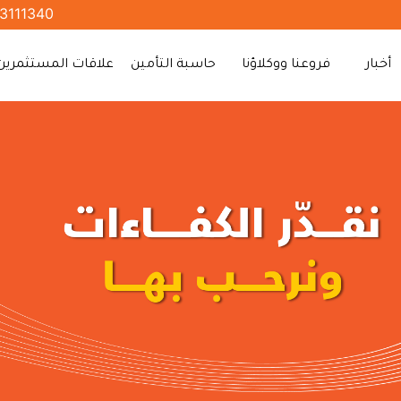
3111340
أخبار
فروعنا ووكلاؤنا
حاسبة التأمين
علاقات المستثمرين