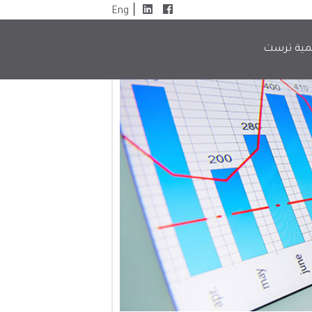
|
Eng
مية ترست